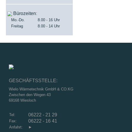
Bürozeiten
:
Mo.-Do.
8.00 - 16 Uhr
Freitag
8.00 - 14 Uhr
GESCHÄFTSSTELLE:
Wielo Wärmetechnik GmbH & CO.KG
Zwischen den Wegen 43
69168 Wiesloch
06222 - 21 29
Tel:
06222 - 16 41
Fax:
Anfahrt:
►